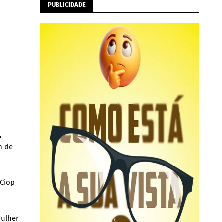
PUBLICIDADE
,
m de
 Ciop
mulher