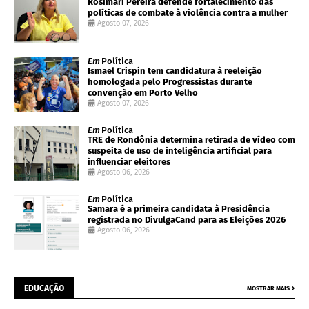
Rosimari Pereira defende fortalecimento das
políticas de combate à violência contra a mulher
Agosto 07, 2026
Em
Política
Ismael Crispin tem candidatura à reeleição
homologada pelo Progressistas durante
convenção em Porto Velho
Agosto 07, 2026
Em
Política
TRE de Rondônia determina retirada de vídeo com
suspeita de uso de inteligência artificial para
influenciar eleitores
Agosto 06, 2026
Em
Política
Samara é a primeira candidata à Presidência
registrada no DivulgaCand para as Eleições 2026
Agosto 06, 2026
EDUCAÇÃO
MOSTRAR MAIS