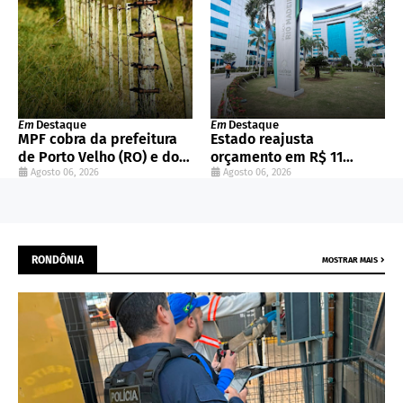
2025
Em
Destaque
Em
Destaque
MPF cobra da prefeitura
Estado reajusta
de Porto Velho (RO) e do
orçamento em R$ 11
Incra regularização
Agosto 06, 2026
milhões para reforçar
Agosto 06, 2026
fundiária da comunidade
saúde e segurança
Nova Colina
RONDÔNIA
MOSTRAR MAIS