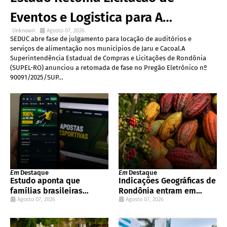
Eventos e Logistica para A
Unknown
Agosto 07, 2026
Educacao em Rondônia
SEDUC abre fase de julgamento para locação de auditórios e
serviços de alimentação nos municípios de Jaru e Cacoal.A
Superintendência Estadual de Compras e Licitações de Rondônia
(SUPEL-RO) anunciou a retomada de fase no Pregão Eletrônico nº
90091/2025/SUP…
Em
Destaque
Em
Destaque
Estudo aponta que
Indicações Geográficas de
famílias brasileiras
Rondônia entram em
tiveram perda líquida de
Agosto 07, 2026
programa internacional
Agosto 07, 2026
R$ 62,5 bilhões com
para acelerar negócios
apostas esportivas em