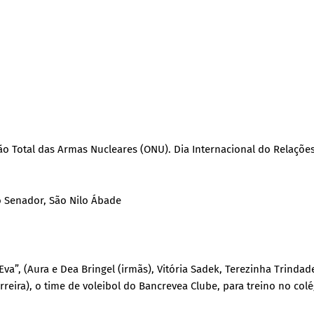
ção Total das Armas Nucleares (ONU). Dia Internacional do Relaçõe
o Senador, São Nilo Ábade
Eva”, (Aura e Dea Bringel (irmãs), Vitória Sadek, Terezinha Trindad
erreira), o time de voleibol do Bancrevea Clube, para treino no col