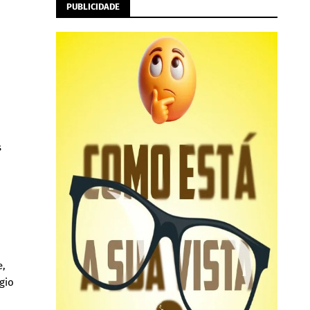
PUBLICIDADE
s
e,
égio