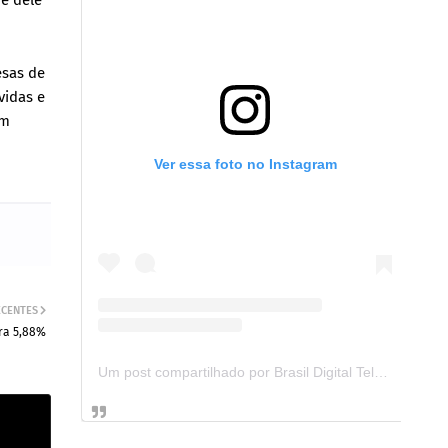
e dele
esas de
vidas e
em
Ver essa foto no Instagram
ECENTES
ra 5,88%
Um post compartilhado por Brasil Digital Telecom (@brasildigitaltelecom)