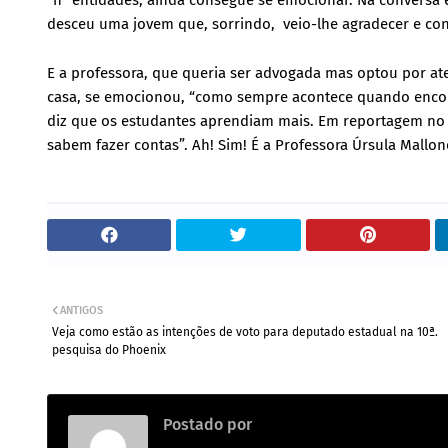
“n” entidades, ainda consegue se emocionar. Na conversa
desceu uma jovem que, sorrindo, veio-lhe agradecer e cont
E a professora, que queria ser advogada mas optou por at
casa, se emocionou, “como sempre acontece quando encont
diz que os estudantes aprendiam mais. Em reportagem no 
sabem fazer contas”. Ah! Sim! É a Professora Úrsula Mallo
ANTIGOS
Veja como estão as intenções de voto para deputado estadual na 10ª.
pesquisa do Phoenix
Postado por
Redação