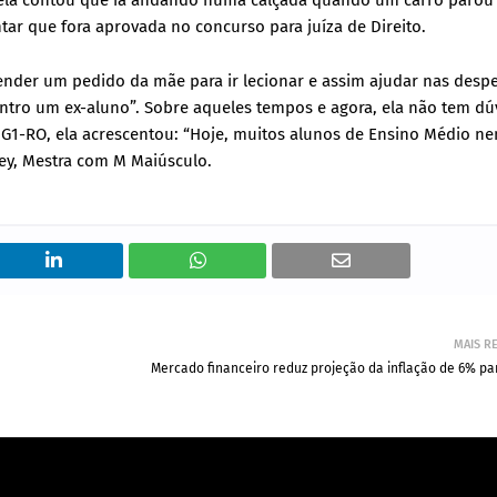
 ela contou que ia andando numa calçada quando um carro parou 
ar que fora aprovada no concurso para juíza de Direito.
ender um pedido da mãe para ir lecionar e assim ajudar nas desp
ro um ex-aluno”. Sobre aqueles tempos e agora, ela não tem dú
G1-RO, ela acrescentou: “Hoje, muitos alunos de Ensino Médio n
ney, Mestra com M Maiúsculo.
MAIS R
Mercado financeiro reduz projeção da inflação de 6% pa