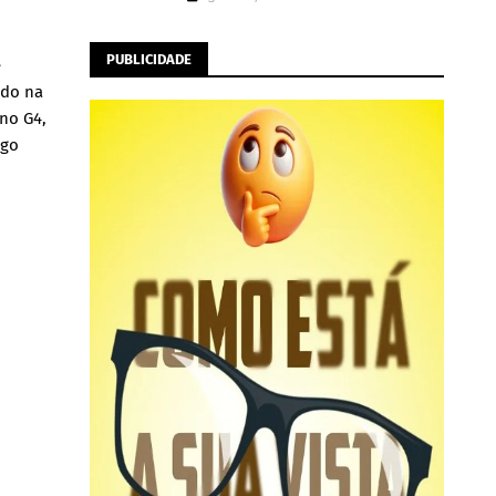
PUBLICIDADE
e
ado na
 no G4,
igo