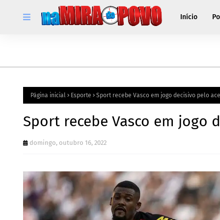
Início
Po
Página inicial
Esporte
Sport recebe Vasco em jogo decisivo pelo ace
Sport recebe Vasco em jogo d
domingo, outubro 16, 2022