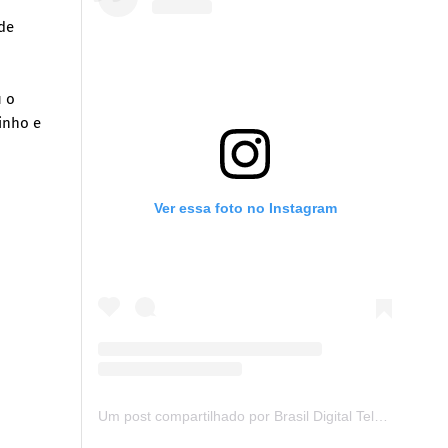
ode
u o
tinho e
Ver essa foto no Instagram
Um post compartilhado por Brasil Digital Telecom (@brasildigitaltelecom)