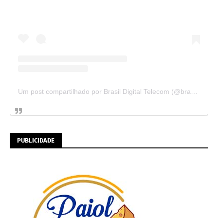
Um post compartilhado por Brasil Digital Telecom (@brasildigitaltelecom)
PUBLICIDADE