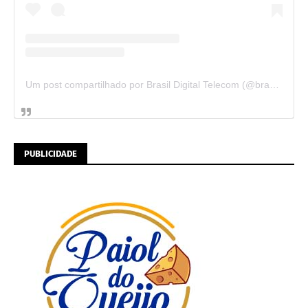
Um post compartilhado por Brasil Digital Telecom (@brasildigitaltelecom)
PUBLICIDADE