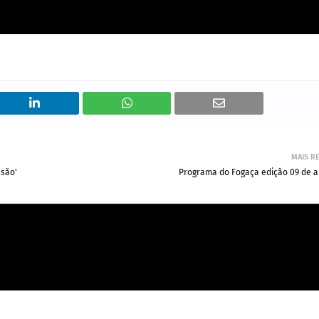
MAIS R
ssão'
Programa do Fogaça edição 09 de ab