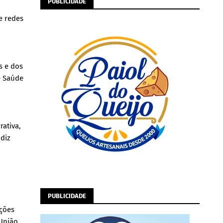
PUBLICIDADE
e redes
s e dos
e Saúde
rativa,
 diz
PUBLICIDADE
nções
União.