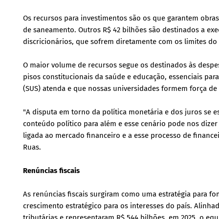
Os recursos para investimentos são os que garantem obras 
de saneamento. Outros R$ 42 bilhões são destinados a exe
discricionários, que sofrem diretamente com os limites do
O maior volume de recursos segue os destinados às despes
pisos constitucionais da saúde e educação, essenciais par
(SUS) atenda e que nossas universidades formem força de 
"A disputa em torno da política monetária e dos juros se e
conteúdo político para além e esse cenário pode nos dizer 
ligada ao mercado financeiro e a esse processo de finance
Ruas.
Renúncias fiscais
As renúncias fiscais surgiram como uma estratégia para f
crescimento estratégico para os interesses do país. Alinh
tributárias e representaram R$ 544 bilhões, em 2025, o equ