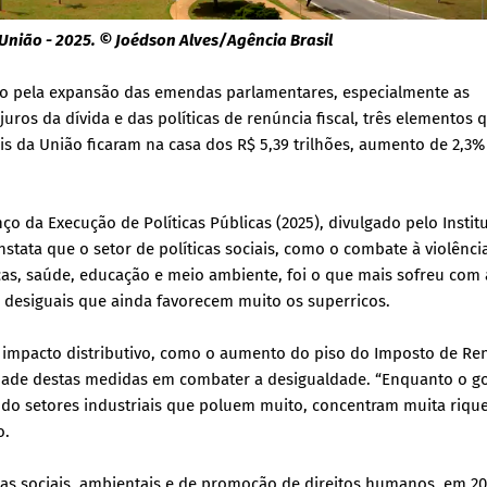
União - 2025. © Joédson Alves/Agência Brasil
do pela expansão das emendas parlamentares, especialmente as
ros da dívida e das políticas de renúncia fiscal, três elementos 
s da União ficaram na casa dos R$ 5,39 trilhões, aumento de 2,3%
o da Execução de Políticas Públicas (2025), divulgado pelo Instit
nstata que o setor de políticas sociais, como o combate à violênci
ças, saúde, educação e meio ambiente, foi o que mais sofreu com 
 desiguais que ainda favorecem muito os superricos.
 impacto distributivo, como o aumento do piso do Imposto de Re
cidade destas medidas em combater a desigualdade. “Enquanto o g
ndo setores industriais que poluem muito, concentram muita riqu
o.
as sociais, ambientais e de promoção de direitos humanos, em 20