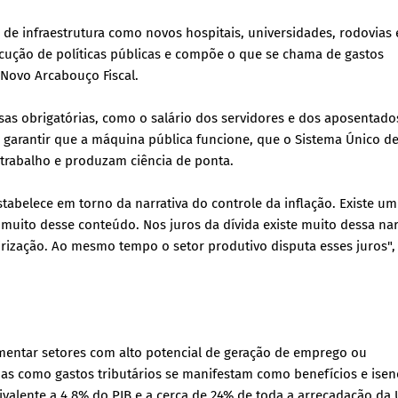
de infraestrutura como novos hospitais, universidades, rodovias 
cução de políticas públicas e compõe o que se chama de gastos
 Novo Arcabouço Fiscal.
as obrigatórias, como o salário dos servidores e dos aposentado
a garantir que a máquina pública funcione, que o Sistema Único d
trabalho e produzam ciência de ponta.
stabelece em torno da narrativa do controle da inflação. Existe um
muito desse conteúdo. Nos juros da dívida existe muito dessa nar
irização. Ao mesmo tempo o setor produtivo disputa esses juros",
omentar setores com alto potencial de geração de emprego ou
adas como gastos tributários se manifestam como benefícios e ise
ivalente a 4,8% do PIB e a cerca de 24% de toda a arrecadação da 