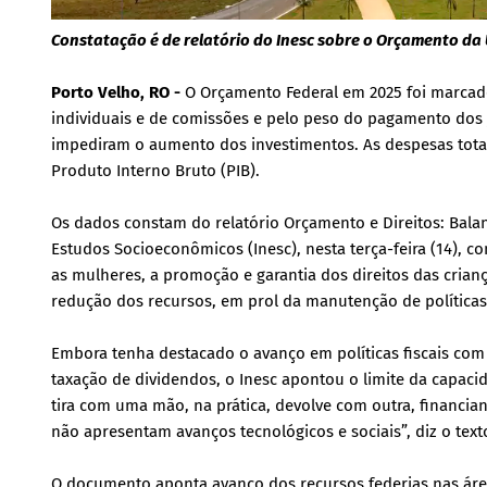
Constatação é de relatório do Inesc sobre o Orçamento da 
Porto Velho, RO -
O Orçamento Federal em 2025 foi marca
individuais e de comissões e pelo peso do pagamento dos ju
impediram o aumento dos investimentos. As despesas totai
Produto Interno Bruto (PIB).
Os dados constam do relatório Orçamento e Direitos: Balanç
Estudos Socioeconômicos (Inesc), nesta terça-feira (14), co
as mulheres, a promoção e garantia dos direitos das crian
redução dos recursos, em prol da manutenção de políticas
Embora tenha destacado o avanço em políticas fiscais com
taxação de dividendos, o Inesc apontou o limite da capa
tira com uma mão, na prática, devolve com outra, financia
não apresentam avanços tecnológicos e sociais”, diz o text
O documento aponta avanço dos recursos federias nas áre