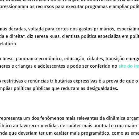
s pressionaram os recursos para executar programas e ampliar polí
mas décadas, voltada para cortes dos gastos primários, especialm
e direita", diz Teresa Ruas, cientista política especializa em polí
elatório.
 Inesc: panorama econômico, educação, cidades, transição energé
heres e crianças e adolescentes e pode ser conferido no
site do in
 restritivas e renúncias tributárias expressivas é a prova de que o
ampliar políticas públicas que reduzam as desigualdades.
representa um dos fenômenos mais relevantes da dinâmica orçam
blico ao favorecer medidas de caráter mais pontual e com maior
emenda que deveriam ter um caráter mais programático, como as em