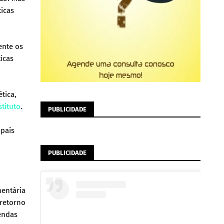
ticas
ente os
ticas
tica,
stituto
.
PUBLICIDADE
 país
PUBLICIDADE
entária
 retorno
endas