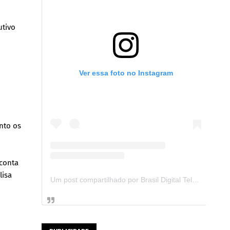
utivo
Ver essa foto no Instagram
nto os
 conta
lisa
Um post compartilhado por Brasil Digital Telecom (@brasildigitaltelecom)