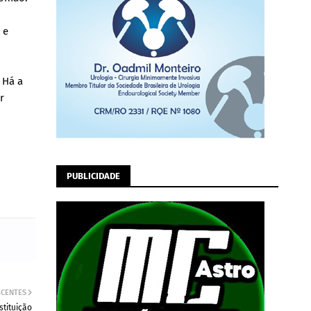
 e
 Há a
r
PUBLICIDADE
ECENTES
stituição