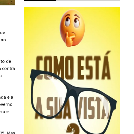
que
 no
uto de
a contra
a
nda e a
overno
eza e
25. Mas