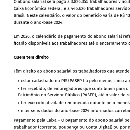
O abono salarial será pago a 3.826.355 trabalhadores vinc
Caixa Econômica Federal, e a 446.626 trabalhadores servi
Brasil. Neste calendário, o valor do benefício varia de R$
durante o ano-base 2024.
Em 2026, o calendário de pagamento do abono salarial refer
ficarão disponíveis aos trabalhadores até o encerramento
Quem tem direito
Têm direito ao abono salarial os trabalhadores que atende
estar cadastrado no PIS/PASEP há pelo menos cinco an
ter recebido, de empregadores que contribuem para o 
Patrimônio do Servidor Público (PASEP), até o valor de
ter exercido atividade remunerada durante pelo menos
e ter seus dados do ano-base 2024 informados corret
Pagamento pela Caixa – O pagamento do abono salarial pela
trabalhador (corrente, poupança ou Conta Digital) ou por m