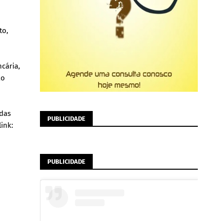
to,
cária,
ão
 das
PUBLICIDADE
ink:
PUBLICIDADE