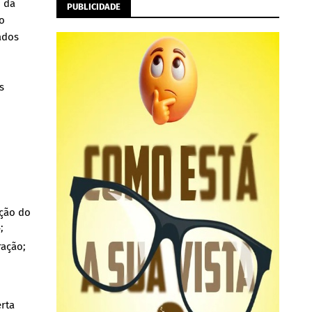
o da
PUBLICIDADE
o
ados
s
ação do
4;
ração;
erta