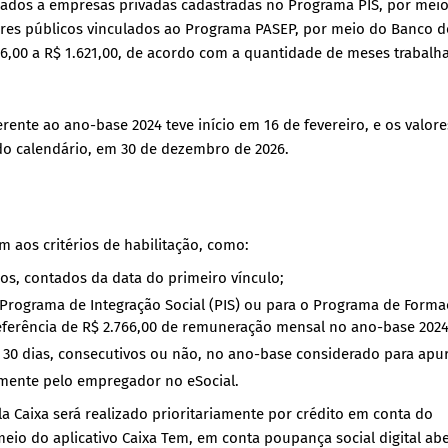
ulados a empresas privadas cadastradas no Programa PIS, por mei
dores públicos vinculados ao Programa PASEP, por meio do Banco d
 136,00 a R$ 1.621,00, de acordo com a quantidade de meses trabalh
ente ao ano-base 2024 teve início em 16 de fevereiro, e os valore
 do calendário, em 30 de dezembro de 2026.
m aos critérios de habilitação, como:
os, contados da data do primeiro vínculo;
Programa de Integração Social (PIS) ou para o Programa de Form
 referência de R$ 2.766,00 de remuneração mensal no ano-base 202
 30 dias, consecutivos ou não, no ano-base considerado para apu
amente pelo empregador no eSocial.
 Caixa será realizado prioritariamente por crédito em conta do
eio do aplicativo Caixa Tem, em conta poupança social digital ab