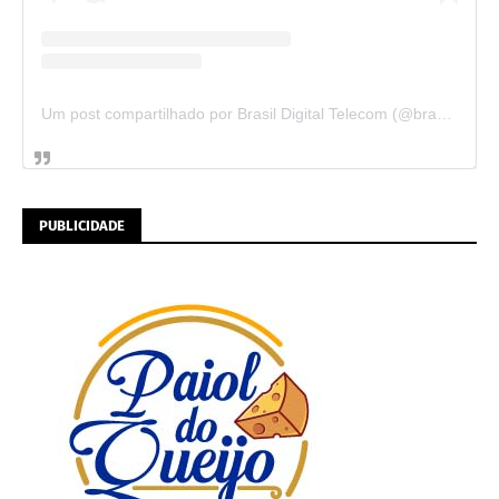
Um post compartilhado por Brasil Digital Telecom (@brasildigitaltelecom)
PUBLICIDADE