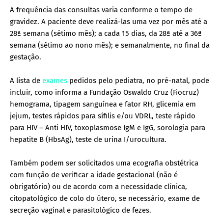
A frequência das consultas varia conforme o tempo de
gravidez. A paciente deve realizá-las uma vez por mês até a
28ª semana (sétimo mês); a cada 15 dias, da 28ª até a 36ª
semana (sétimo ao nono mês); e semanalmente, no final da
gestação.
A lista de
exames
pedidos pelo pediatra, no pré-natal, pode
incluir, como informa a Fundação Oswaldo Cruz (Fiocruz)
hemograma, tipagem sanguínea e fator RH, glicemia em
jejum, testes rápidos para sífilis e/ou VDRL, teste rápido
para HIV – Anti HIV, toxoplasmose IgM e IgG, sorologia para
hepatite B (HbsAg), teste de urina I/urocultura.
Também podem ser solicitados uma ecografia obstétrica
com função de verificar a idade gestacional (não é
obrigatório) ou de acordo com a necessidade clínica,
citopatológico de colo do útero, se necessário, exame de
secreção vaginal e parasitológico de fezes.