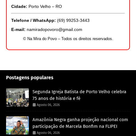
Cidade:
Porto Velho – RO
Telefone / WhatsApp:
(69) 99253-3443
E-mail:
namiradopovoro@gmail.com
© Na Mira do Povo – Todos os direitos reservados.
Postagens populares
Segunda Igreja Batista de Porto Velho celebra
75 anos de história e fé
Agosto 06, 2026
Amazônia Negra ganha projeção nacional com
participação de Marcela Bonfim na FLIPEI
Agosto 06, 2026