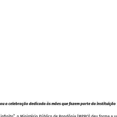
u a celebração dedicada às mães que fazem parte da instituição
 infinito”, o Ministério Público de Rondônia (MPRO) deu forma a 