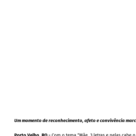
Um momento de reconhecimento, afeto e convivência marco
Porto Velho, RO -
Com o tema “Mãe, 3 letras e nelas cabe o