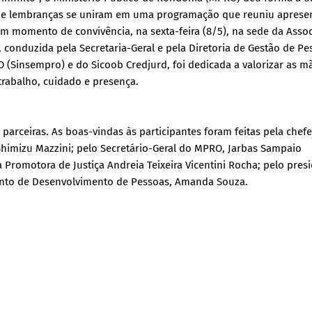
 e lembranças se uniram em uma programação que reuniu aprese
m momento de convivência, na sexta-feira (8/5), na sede da Asso
, conduzida pela Secretaria-Geral e pela Diretoria de Gestão de Pe
(Sinsempro) e do Sicoob Credjurd, foi dedicada a valorizar as m
 trabalho, cuidado e presença.
arceiras. As boas-vindas às participantes foram feitas pela chef
 Shimizu Mazzini; pelo Secretário-Geral do MPRO, Jarbas Sampaio
a Promotora de Justiça Andreia Teixeira Vicentini Rocha; pelo pres
ento de Desenvolvimento de Pessoas, Amanda Souza.