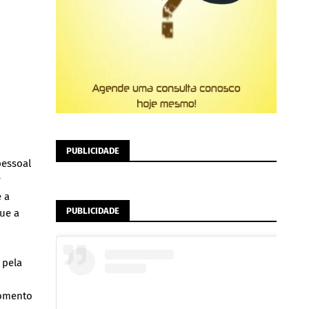
PUBLICIDADE
pessoal
r
e a
PUBLICIDADE
ue a
 pela
momento