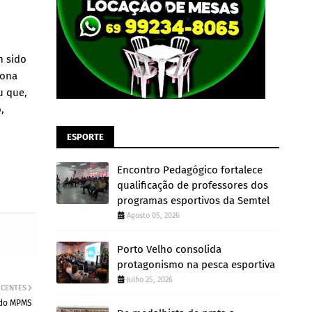
m sido
iona
u que,
,
ESPORTE
Encontro Pedagógico fortalece
qualificação de professores dos
programas esportivos da Semtel
Agosto 05, 2026
Porto Velho consolida
protagonismo na pesca esportiva
Julho 25, 2026
ECENTES
 do MPMS