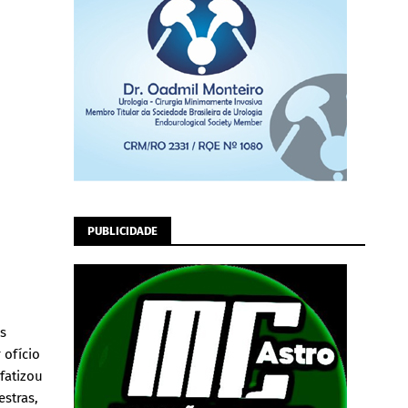
PUBLICIDADE
as
 ofício
fatizou
estras,