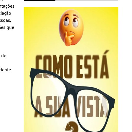
ntações
ciação
ssoas,
ães que
e de
idente