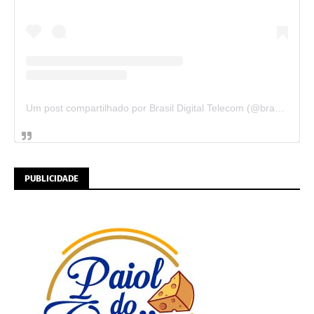
Um post compartilhado por Brasil Digital Telecom (@brasildigitaltelecom)
PUBLICIDADE