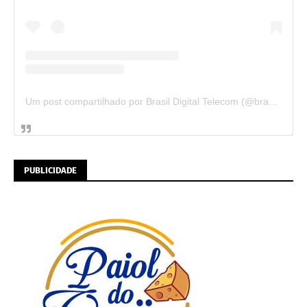
Um post compartilhado por Brasil Digital Telecom (@brasildigitaltelecom)
PUBLICIDADE