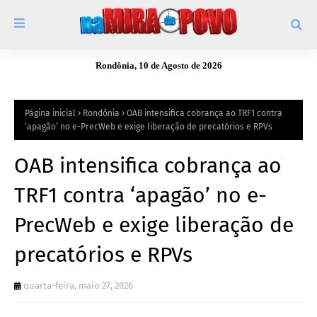
Rondônia, 10 de Agosto de 2026
Página inicial
Rondônia
OAB intensifica cobrança ao TRF1 contra
‘apagão’ no e-PrecWeb e exige liberação de precatórios e RPVs
OAB intensifica cobrança ao
TRF1 contra ‘apagão’ no e-
PrecWeb e exige liberação de
precatórios e RPVs
quarta-feira, maio 27, 2026