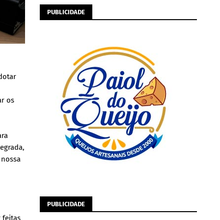
PUBLICIDADE
dotar
ar os
ara
tegrada,
 nossa
PUBLICIDADE
feitas