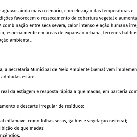
 agravar ainda mais o cenário, com elevação das temperaturas e
dições favorecem o ressecamento da cobertura vegetal e aument
 A combinação entre seca severa, calor intenso e ação humana irre
dio, especialmente em áreas de expansão urbana, terrenos baldios
ação ambiental.
ica, a Secretaria Municipal de Meio Ambiente (Sema) vem impleme
s adotadas estão:
eal da estiagem e resposta rápida a queimadas, em parceria com
tamento e descarte irregular de resíduos;
al inflamável como folhas secas, galhos e vegetação rasteira);
oibição de queimadas;
incêndios.