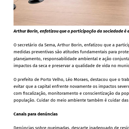
Arthur Borin, enfatizou que a participação da sociedade é 
O secretário da Sema, Arthur Borin, enfatizou que a partic
medidas preventivas são atitudes fundamentais para prote
planejamento, responsabilidade ambiental e ação conjunta
impactos da seca e preservar a qualidade de vida no munic
O prefeito de Porto Velho, Léo Moraes, destacou que o tra
evitar que a capital enfrente novamente os impactos sever
com fiscalização, monitoramento e conscientização da pop
população. Cuidar do meio ambiente também é cuidar das p
Canais para denúncias
Denúncias sobre queimadas, descarte inadequado de resíd