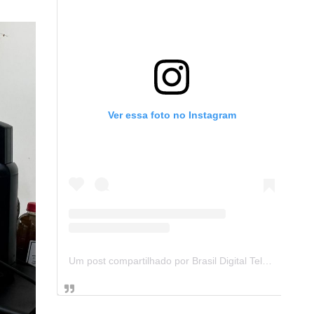
Ver essa foto no Instagram
Um post compartilhado por Brasil Digital Telecom (@brasildigitaltelecom)