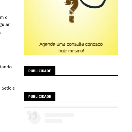
am o
gular
,
ntando
PUBLICIDADE
 Setic e
PUBLICIDADE