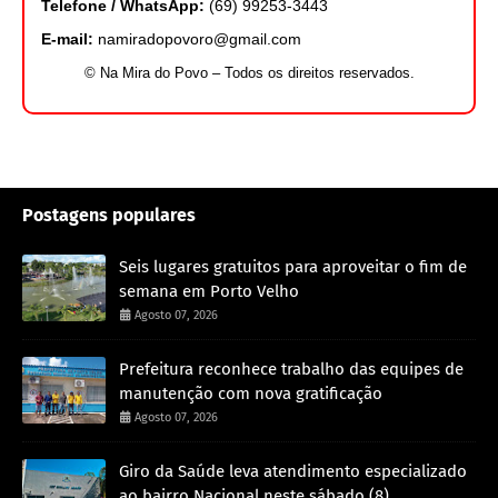
Telefone / WhatsApp:
(69) 99253-3443
E-mail:
namiradopovoro@gmail.com
© Na Mira do Povo – Todos os direitos reservados.
Postagens populares
Seis lugares gratuitos para aproveitar o fim de
semana em Porto Velho
Agosto 07, 2026
Prefeitura reconhece trabalho das equipes de
manutenção com nova gratificação
Agosto 07, 2026
Giro da Saúde leva atendimento especializado
ao bairro Nacional neste sábado (8)