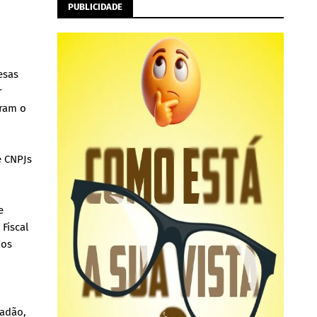
PUBLICIDADE
esas
r
tram o
e CNPJs
e
Fiscal
ios
dadão,