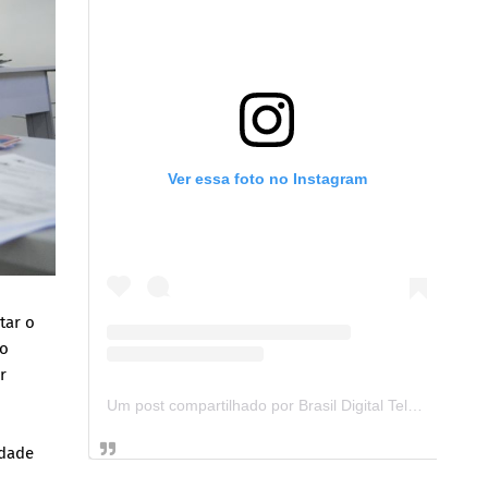
Ver essa foto no Instagram
tar o
ao
r
Um post compartilhado por Brasil Digital Telecom (@brasildigitaltelecom)
idade