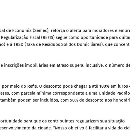
ipal de Economia (Semec), reforça o alerta para moradores e empr
Regularização Fiscal (REFIS) segue como oportunidade para quita
no) e a TRSD (Taxa de Resíduos Sólidos Domiciliares), que concen
 inscrições imobiliárias em atraso supera, inclusive, o número d
 por meio do Refis. O desconto pode chegar a até 100% em juros 
 vezes, com parcela mínima correspondente a uma Unidade Padrão 
os também podem ser incluídos, com 50% de desconto nos honorár
ortunidade para que os contribuintes regularizem sua situação
senvolvimento da cidade. “Nosso objetivo é facilitar a vida do ci