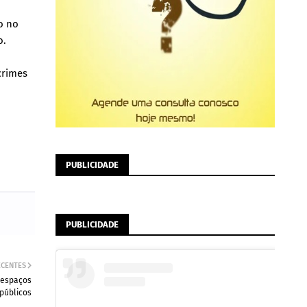
o no
o.
crimes
PUBLICIDADE
PUBLICIDADE
ECENTES
e espaços
públicos