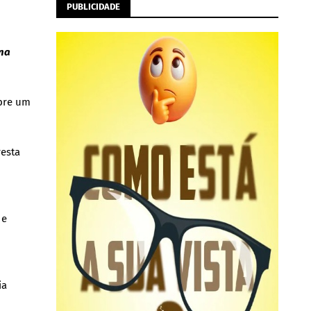
PUBLICIDADE
ina
obre um
resta
 e
ia