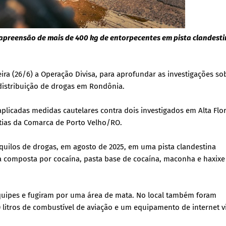
preensão de mais de 400 kg de entorpecentes em pista clandest
feira (26/6) a Operação Divisa, para aprofundar as investigações s
distribuição de drogas em Rondônia.
icadas medidas cautelares contra dois investigados em Alta Flo
tias da Comarca de Porto Velho/RO.
quilos de drogas, em agosto de 2025, em uma pista clandestina
ra composta por cocaína, pasta base de cocaína, maconha e haxixe
equipes e fugiram por uma área de mata. No local também foram
itros de combustível de aviação e um equipamento de internet v