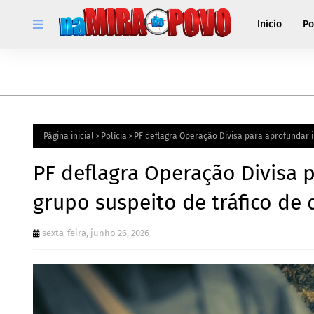
Início
Po
Página inicial
Polícia
PF deflagra Operação Divisa para aprofundar 
PF deflagra Operação Divisa 
grupo suspeito de tráfico de
sexta-feira, junho 26, 2026