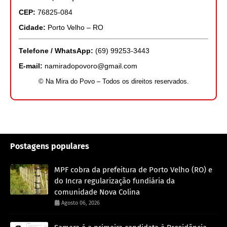
CEP:
76825-084
Cidade:
Porto Velho – RO
Telefone / WhatsApp:
(69) 99253-3443
E-mail:
namiradopovoro@gmail.com
© Na Mira do Povo – Todos os direitos reservados.
Postagens populares
MPF cobra da prefeitura de Porto Velho (RO) e
do Incra regularização fundiária da
comunidade Nova Colina
Agosto 06, 2026