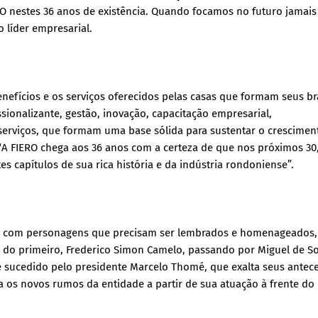
IERO nestes 36 anos de existência. Quando focamos no futuro jamais
 líder empresarial.
efícios e os serviços oferecidos pelas casas que formam seus b
issionalizante, gestão, inovação, capacitação empresarial,
 serviços, que formam uma base sólida para sustentar o crescimen
“A FIERO chega aos 36 anos com a certeza de que nos próximos 30,
es capítulos de sua rica história e da indústria rondoniense”.
onta com personagens que precisam ser lembrados e homenageados
es, do primeiro, Frederico Simon Camelo, passando por Miguel de S
te sucedido pelo presidente Marcelo Thomé, que exalta seus antec
 os novos rumos da entidade a partir de sua atuação à frente do