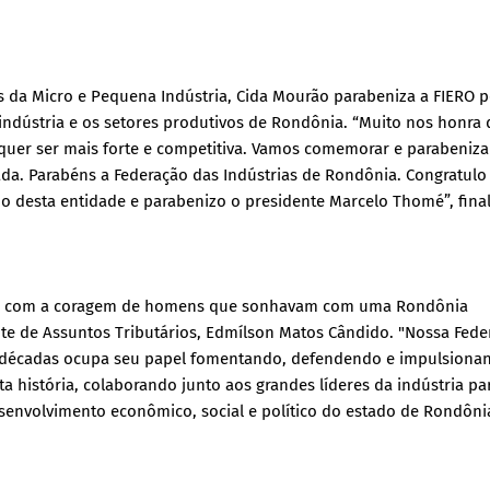
s da Micro e Pequena Indústria, Cida Mourão parabeniza a FIERO p
a indústria e os setores produtivos de Rondônia. “Muito nos honra 
 quer ser mais forte e competitiva. Vamos comemorar e parabenizar
da. Parabéns a Federação das Indústrias de Rondônia. Congratulo
o desta entidade e parabenizo o presidente Marcelo Thomé”, final
on’, com a coragem de homens que sonhavam com uma Rondônia
ente de Assuntos Tributários, Edmílson Matos Cândido. "Nossa Fed
o décadas ocupa seu papel fomentando, defendendo e impulsiona
ta história, colaborando junto aos grandes líderes da indústria pa
senvolvimento econômico, social e político do estado de Rondôni