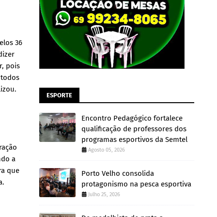
elos 36
dizer
, pois
 todos
izou.
ESPORTE
Encontro Pedagógico fortalece
qualificação de professores dos
programas esportivos da Semtel
eração
Agosto 05, 2026
ndo a
ra que
Porto Velho consolida
a.
protagonismo na pesca esportiva
Julho 25, 2026