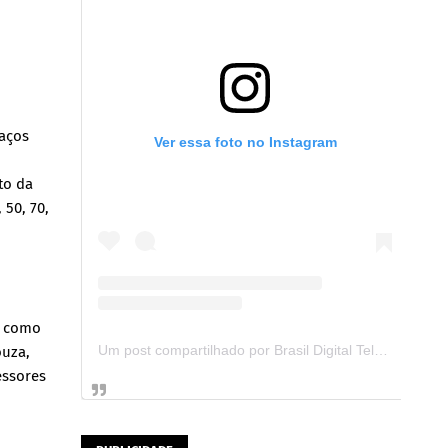
raços
Ver essa foto no Instagram
to da
 50, 70,
, como
Um post compartilhado por Brasil Digital Telecom (@brasildigitaltelecom)
ouza,
essores