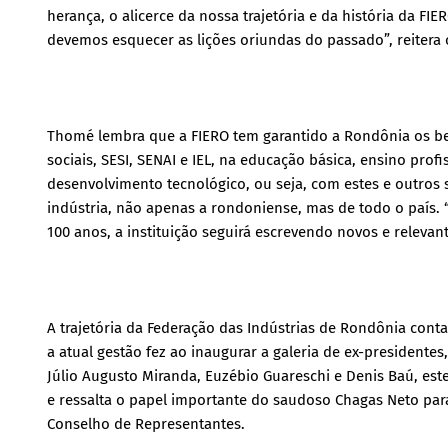
herança, o alicerce da nossa trajetória e da história da F
devemos esquecer as lições oriundas do passado”, reitera o
Thomé lembra que a FIERO tem garantido a Rondônia os ben
sociais, SESI, SENAI e IEL, na educação básica, ensino prof
desenvolvimento tecnológico, ou seja, com estes e outros
indústria, não apenas a rondoniense, mas de todo o país. 
100 anos, a instituição seguirá escrevendo novos e relevant
A trajetória da Federação das Indústrias de Rondônia c
a atual gestão fez ao inaugurar a galeria de ex-president
Júlio Augusto Miranda, Euzébio Guareschi e Denis Baú, es
e ressalta o papel importante do saudoso Chagas Neto para
Conselho de Representantes.