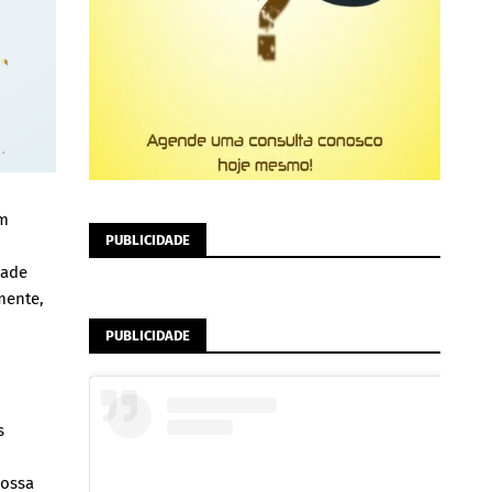
em
PUBLICIDADE
dade
mente,
PUBLICIDADE
s
nossa