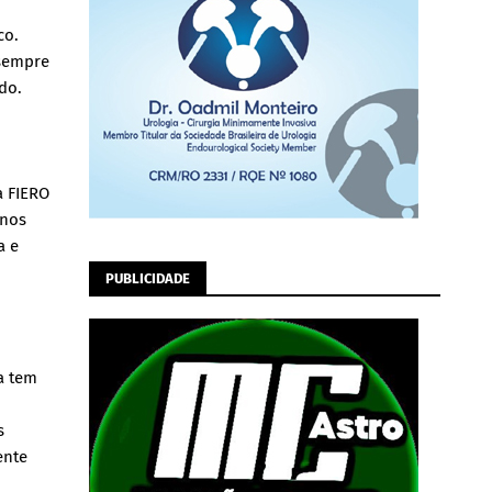
co.
 sempre
do.
a FIERO
anos
a e
PUBLICIDADE
a tem
s
ente