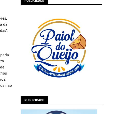
PUBLICIDADE
ores,
ia da
das”.
upada
nto
 de
fios
ros,
dos não
PUBLICIDADE