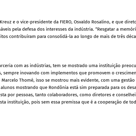
reuz e o vice-presidente da FIERO, Osvaldo Rosalino, e que diret
veis pela defesa dos interesses da indústria. “Resgatar a memór
os contribuíram para consolidá-la ao longo de mais de três déca
arceria com as indústrias, tem se mostrado uma instituição preoc
es, sempre inovando com implementos que promovem o crescime
e Marcelo Thomé, isso se mostrou mais evidente, com uma gestão
us alunos mostrando que Rondônia está sim preparada para os desa
sta por pessoas, tanto colaboradores, como diretores e conselhei
ta instituição, pois sem essa premissa que é a cooperação de to