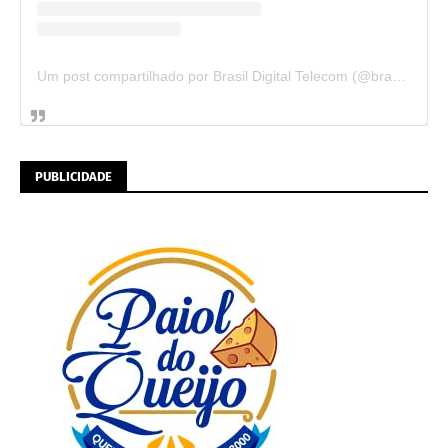
Um post compartilhado por Brasil Digital Telecom (@brasildigitaltelecom)
PUBLICIDADE