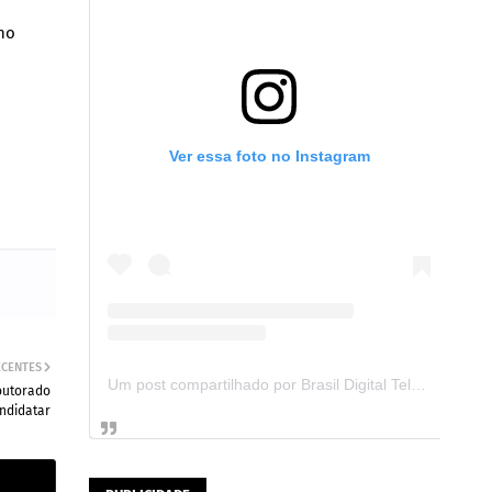
 no
Ver essa foto no Instagram
ECENTES
Um post compartilhado por Brasil Digital Telecom (@brasildigitaltelecom)
outorado
andidatar