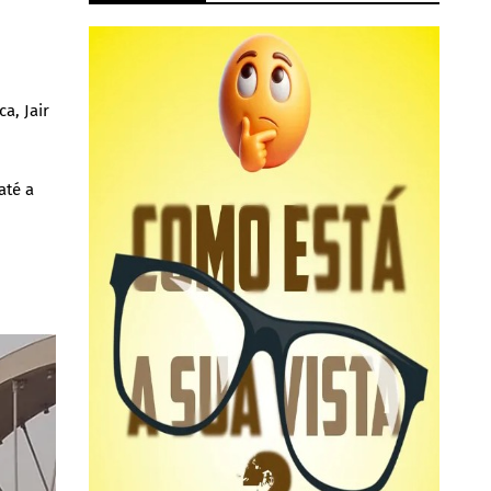
a, Jair
até a