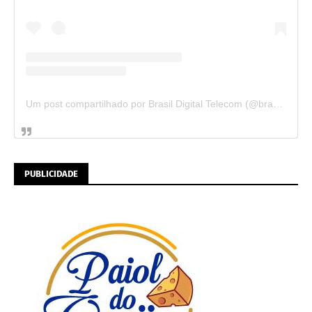
Um post compartilhado por Brasil Digital Telecom (@brasildigitaltelecom)
PUBLICIDADE