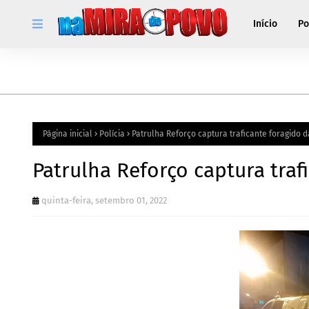
Início
Po
Página inicial
Polícia
Patrulha Reforço captura traficante foragido d
Patrulha Reforço captura traf
quinta-feira, setembro 01, 2022