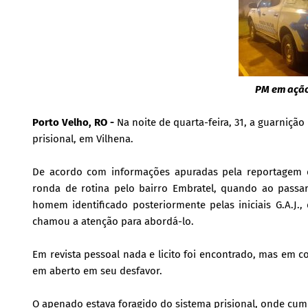
PM em ação
Porto Velho, RO -
Na noite de quarta-feira, 31, a guarniç
prisional, em Vilhena.
De acordo com informações apuradas pela reportagem do 
ronda de rotina pelo bairro Embratel, quando ao passa
homem identificado posteriormente pelas iniciais G.A.J.
chamou a atenção para abordá-lo.
Em revista pessoal nada e licito foi encontrado, mas em
em aberto em seu desfavor.
O apenado estava foragido do sistema prisional, onde cump