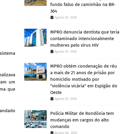
fundo falso de caminhão na BR-
364
Agosto 07, 2026
MPRO denuncia dentista que teria
contaminado intencionalmente
mulheres pelo vírus HIV
Agosto 07, 2026
 sistema
MPRO obtém condenação de réu
a mais de 21 anos de prisão por
alizava
homicídio motivado por
aram um
"violência vicária" em Espigão do
orma que
Oeste
Agosto 07, 2026
 mandado
Polícia Militar de Rondônia tem
mudanças em cargos do alto
comando
Agosto 06, 2026