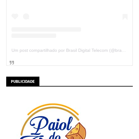
Um post compartilhado por Brasil Digital Telecom (@brasildigitaltelecom)
PUBLICIDADE