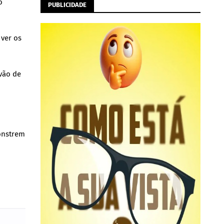
o
PUBLICIDADE
 ver os
 vão de
monstrem