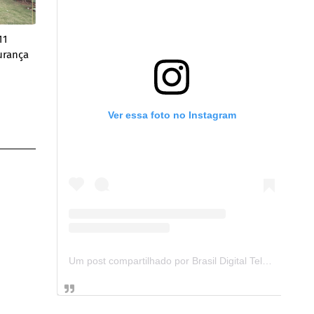
11
urança
Ver essa foto no Instagram
Um post compartilhado por Brasil Digital Telecom (@brasildigitaltelecom)