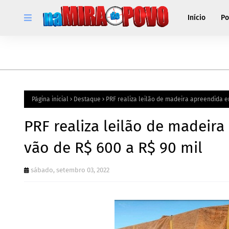
Início
Po
Página inicial
Destaque
PRF realiza leilão de madeira apreendida e
PRF realiza leilão de madeir
vão de R$ 600 a R$ 90 mil
sábado, setembro 03, 2022