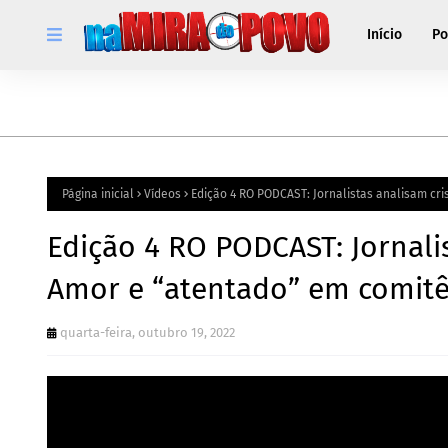
Início
Po
Página inicial
Vídeos
Edição 4 RO PODCAST: Jornalistas analisam cri
Edição 4 RO PODCAST: Jornali
Amor e “atentado” em comit
quarta-feira, outubro 19, 2022