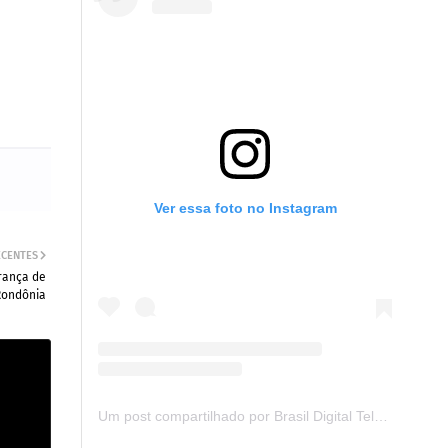
Ver essa foto no Instagram
ECENTES
rança de
Rondônia
Um post compartilhado por Brasil Digital Telecom (@brasildigitaltelecom)