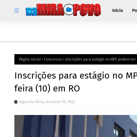
Início
Po
Página inicial
Concursos
Inscrições para estágio no MPF podem ser 
Inscrições para estágio no M
feira (10) em RO
segunda-feira, outubro 10, 2022