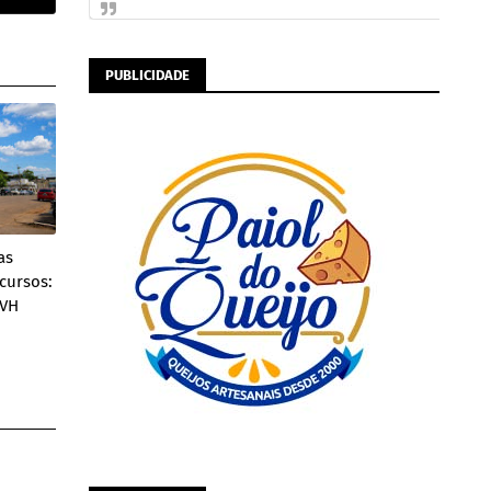
PUBLICIDADE
as
cursos:
PVH