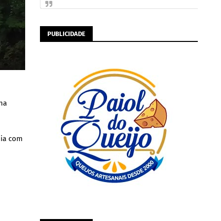
PUBLICIDADE
na
nia com