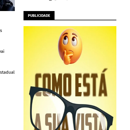
PUBLICIDADE
as
vai
estadual