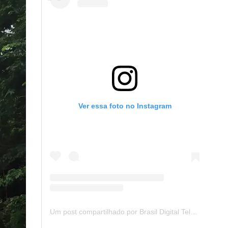
Ver essa foto no Instagram
Um post compartilhado por Brasil Digital Telecom (@brasildigitaltelecom)