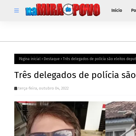
Início
Po
Página inicial
Destaque
Três delegados de polícia são eleitos dep
Três delegados de polícia s
terça-feira, outubro 04, 2022