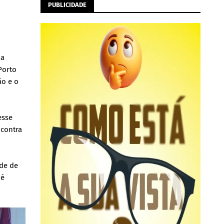
PUBLICIDADE
ma
Porto
ão e o
esse
 contra
ede de
 é