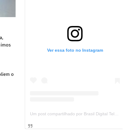
a,
uimos
Ver essa foto no Instagram
pliem o
Um post compartilhado por Brasil Digital Telecom (@brasildigitaltelecom)