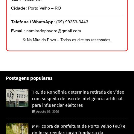
Cidade:
Porto Velho – RO
Telefone / WhatsApp:
(69) 99253-3443
E-mail:
namiradopovoro@gmail.com
© Na Mira do Povo – Todos os direitos reservados.
Postagens populares
TRE de Rondônia determina retirada de vídeo
com suspeita de uso de inteligência artificial
para influenciar eleitores
Agosto 06, 2026
MPF cobra da prefeitura de Porto Velho (RO) e
do Incra regularização fundiária da