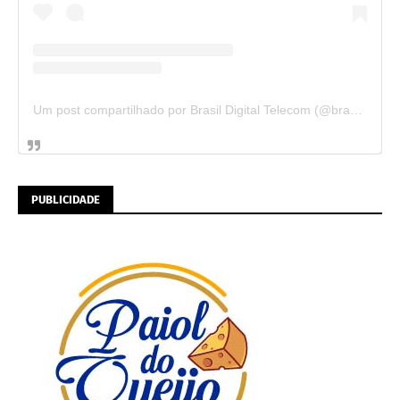
Um post compartilhado por Brasil Digital Telecom (@brasildigitaltelecom)
PUBLICIDADE