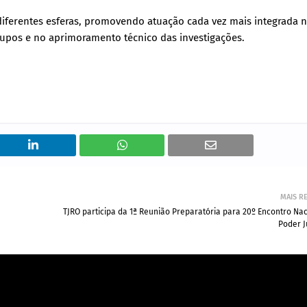
diferentes esferas, promovendo atuação cada vez mais integrada 
rupos e no aprimoramento técnico das investigações.
MAIS R
TJRO participa da 1ª Reunião Preparatória para 20º Encontro Na
Poder J