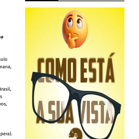
na
aulo
emana,
rasil,
os
vos,
pera).