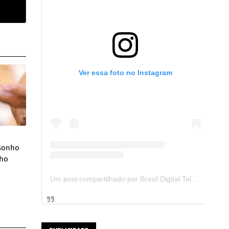
Ver essa foto no Instagram
 sonho
lho
Um post compartilhado por Brasil Digital Telecom (@brasildigitaltelecom)