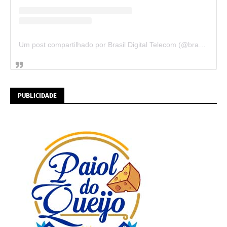
Um post compartilhado por Brasil Digital Telecom (@brasildigitaltelecom)
PUBLICIDADE