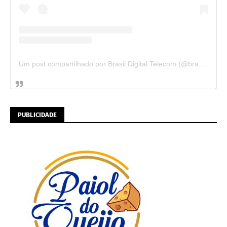
Um post compartilhado por Brasil Digital Telecom (@brasildigitaltelecom)
PUBLICIDADE