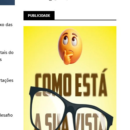
PUBLICIDADE
ixo das
tais do
s
rtações
desafio