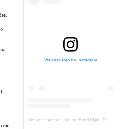
ões.
mo
ria
Ver essa foto no Instagram
is
Um post compartilhado por Brasil Digital Telecom (@brasildigitaltelecom)
o com