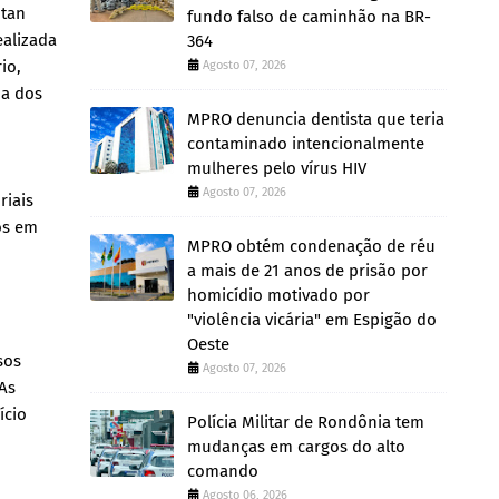
ntan
fundo falso de caminhão na BR-
ealizada
364
io,
Agosto 07, 2026
ua dos
MPRO denuncia dentista que teria
contaminado intencionalmente
mulheres pelo vírus HIV
Agosto 07, 2026
riais
os em
MPRO obtém condenação de réu
a mais de 21 anos de prisão por
homicídio motivado por
"violência vicária" em Espigão do
Oeste
sos
Agosto 07, 2026
 As
ício
Polícia Militar de Rondônia tem
mudanças em cargos do alto
comando
Agosto 06, 2026