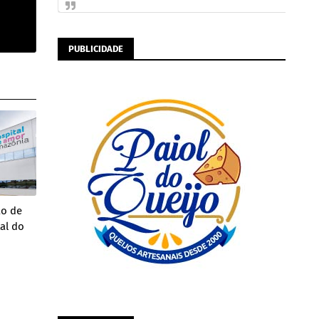
PUBLICIDADE
ão de
al do