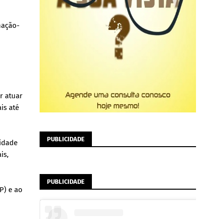
nação-
r atuar
is até
PUBLICIDADE
lidade
is,
PUBLICIDADE
P) e ao