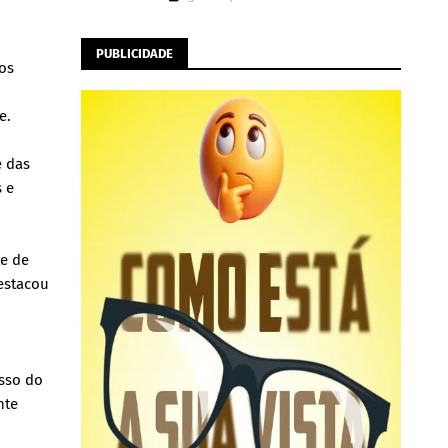
PUBLICIDADE
os
e.
e das
s e
te de
destacou
isso do
nte