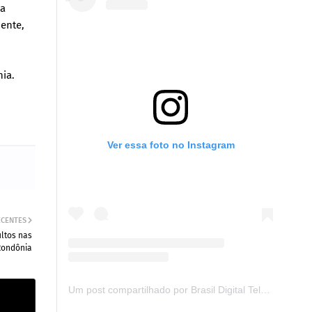
ma
iente,
nia.
Ver essa foto no Instagram
ECENTES
ultos nas
Rondônia
Um post compartilhado por Brasil Digital Telecom (@brasildigitaltelecom)