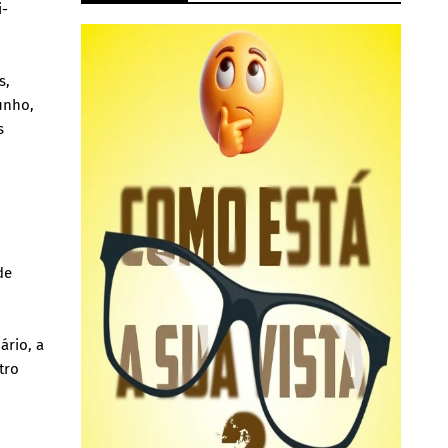
i-
s,
unho,
s
de
ário, a
tro