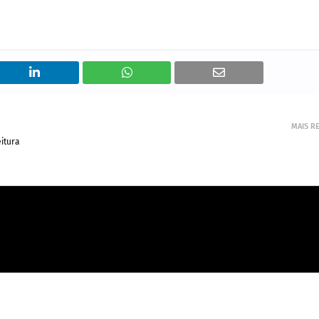
MAIS R
itura