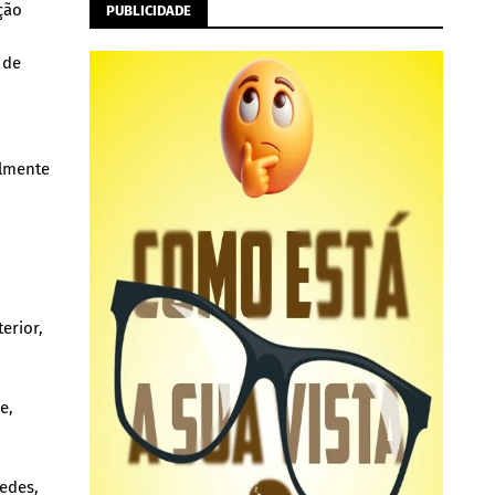
ção
PUBLICIDADE
 de
almente
erior,
e,
sedes,