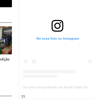
Ver essa foto no Instagram
edição
Um post compartilhado por Brasil Digital Telecom (@brasildigitaltelecom)