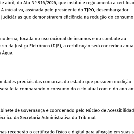
de abril, do Ato Nº 916/2026, que institui e regulamenta a certifica
 A iniciativa, assinada pelo presidente do TJRO, desembargador
es judiciárias que demonstrarem eficiência na redução do consumo
a moderna, focada no uso racional de insumos e no combate ao
o da Justiça Eletrônico (DJE), a certificação será concedida anu
a Água.
as unidades prediais das comarcas do estado que possuem medição
será feita comparando o consumo do ciclo atual com o do ano ant
binete de Governança e coordenado pelo Núcleo de Acessibilidad
cnico da Secretaria Administrativa do Tribunal.
 receberão o certificado físico e digital para afixação em suas 