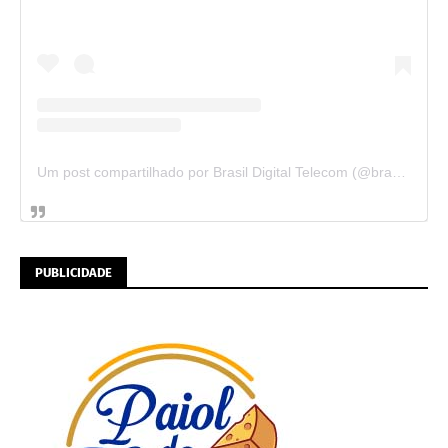
Um post compartilhado por Brasil Digital Telecom (@brasildigitaltelecom)
PUBLICIDADE