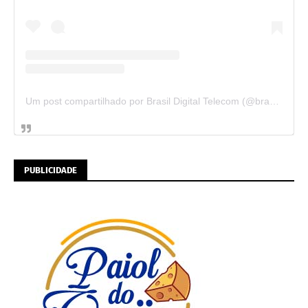
Um post compartilhado por Brasil Digital Telecom (@brasildigitaltelecom)
PUBLICIDADE