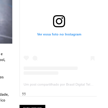
Ver essa foto no Instagram
 e
bol,
dos
Um post compartilhado por Brasil Digital Telecom (@brasildigitaltelecom)
dade,
rico