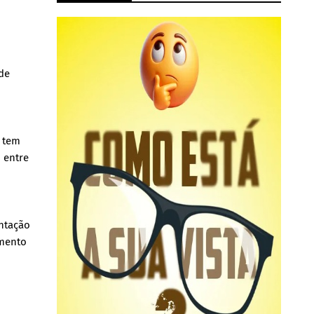
 de
H tem
o entre
entação
amento