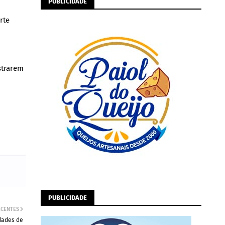
PUBLICIDADE
rte
strarem
PUBLICIDADE
ECENTES
dades de