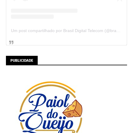
Um post compartilhado por Brasil Digital Telecom (@brasildigitaltelecom)
PUBLICIDADE