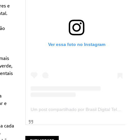
res e
tal.
ção
Ver essa foto no Instagram
 mais
verde,
entais
a
r e
Um post compartilhado por Brasil Digital Telecom (@brasildigitaltelecom)
 a cada
o