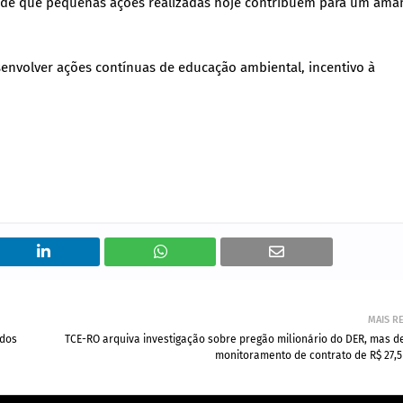
cia de que pequenas ações realizadas hoje contribuem para um am
nvolver ações contínuas de educação ambiental, incentivo à
MAIS R
ados
TCE-RO arquiva investigação sobre pregão milionário do DER, mas d
monitoramento de contrato de R$ 27,5