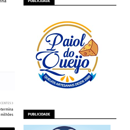
anhã
PUBLICIDADE
ECENTES
etermina
PUBLICIDADE
 milhões