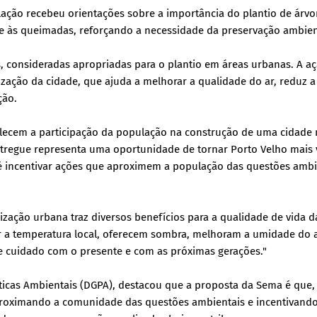
lação recebeu orientações sobre a importância do plantio de árvo
 às queimadas, reforçando a necessidade da preservação ambien
as, consideradas apropriadas para o plantio em áreas urbanas. A a
zação da cidade, que ajuda a melhorar a qualidade do ar, reduz a
ção.
talecem a participação da população na construção de uma cidade
tregue representa uma oportunidade de tornar Porto Velho mais 
é incentivar ações que aproximem a população das questões ambi
ização urbana traz diversos benefícios para a qualidade de vida d
r a temperatura local, oferecem sombra, melhoram a umidade do a
e cuidado com o presente e com as próximas gerações."
íticas Ambientais (DGPA), destacou que a proposta da Sema é que,
proximando a comunidade das questões ambientais e incentivand