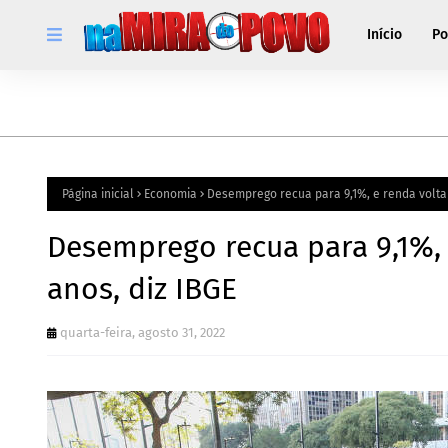
Início
Po
Página inicial
Economia
Desemprego recua para 9,1%, e renda volta 
Desemprego recua para 9,1%, 
anos, diz IBGE
quarta-feira, agosto 31, 2022