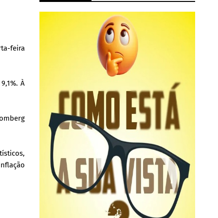
ta-feira
9,1%. À
oomberg
sticos,
inflação