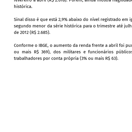
fevereiro a abril (R$ 2.618). Porém, ainda mostra fragili
histórica.
Sinal disso é que está 2,9% abaixo do nível registrado em i
segundo menor da série histórica para o trimestre até jul
de 2012 (R$ 2.685).
Conforme o IBGE, o aumento da renda frente a abril foi 
ou mais R$ 369), dos militares e funcionários público
trabalhadores por conta própria (3% ou mais R$ 63).