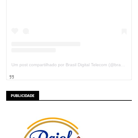
Um post compartilhado por Brasil Digital Telecom (@brasildigitaltelecom)
PUBLICIDADE