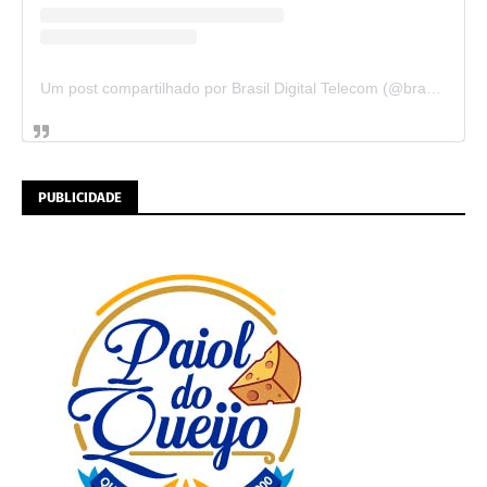
Um post compartilhado por Brasil Digital Telecom (@brasildigitaltelecom)
PUBLICIDADE