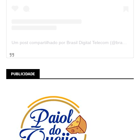
Um post compartilhado por Brasil Digital Telecom (@brasildigitaltelecom)
PUBLICIDADE